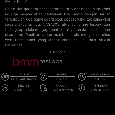
3D PCSO
3D
3D TENNESSEE
4D NEW
Over/Under)
WASHINGTON
MEXICO
07-08-2026
07-08-2026
06-08-2026
07-08-2026
Selain slot gacor dengan berbagai provider besar, situs kami
617
1552
344
704
ini juga menyediakan permainan live casino dengan server
terbaik dan juga game sportsbook sbobet yang tak kalah viral
3D TEXAS
4D OHIO
4D IOWA
4D MARYLAND
seperti situs lainnya. NAGA303 situs judi online terbaik dan
07-08-2026
06-08-2026
07-08-2026
06-08-2026
798
4703
0788
7519
terlengkap selalu menjaga bentuk pelayanan dan kualitas dari
situs kami. Pastikan setiap member selalu mengakses situs
4D NEW YORK
4D PUERTO
4D RHODE
4D VERMONT
web resmi kami yang dapat Anda cek di situs official
RICO
ISLAND
NAGA303.
07-08-2026
07-08-2026
07-08-2026
07-08-2026
5877
2516
8391
8432
License:
4D
4D WEST
4D WISCONSIN
4D Atlantic
WASHINGTON
VIRGINIA
CAN
DC
07-08-2026
06-08-2026
07-08-2026
06-08-2026
3540
0377
5873
4776
JACKPOT
ENGINE
RESPONSIBLE
100% PASTI BAYAR
TERBAIK
GAMBLING
4D ONTARIO
4D QUEBEC
4D Western
4D DAMACAI
CAN
SERVICE
RAHASIA
TERBESAR
06-08-2026
07-08-2026
06-08-2026
05-08-2026
6238
7493
3571
7113
24 JAM ONLINE
TERJAMIN AMAN
DI INDONESIA
4D Sport Toto
4D Ciudad
4D Prov
4D SANTA FE
Buenos
Buenos
07-08-2026
07-08-2026
© Copyright 2014 - 2026
. All Rights Reserved.
05-08-2026
07-08-2026
7778
9501
1498
1117