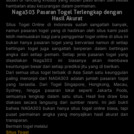
8242
0046
020
7302
hambatan atau kecurangan dalam permainan.
Naga303 Pasaran Togel Terlengkap dengan
4D DOMINICA
3D IDAHO
3D KANSAS
5D LOUISIANA
Hasil Akurat
07-08-2026
07-08-2026
07-08-2026
06-08-2026
Situs Togel Online di indonesia sudah sangatlah banyak,
2693
628
893
13499
namun pasaran togel yang di hadirkan oleh situs kami pasti
lebih memuaskan bagi para penggemar togel online di situs ini
3D LOUISIANA
3D MARYLAND
5D MARYLAND
5D
PENNSYLVANIA
bukan hanya pasaran togel yang bervariasi namun di setiap
07-08-2026
06-08-2026
06-08-2026
06-08-2026
79915
bettingan togel juga sangatlah berperan dalam bettingan
011
063
05935
angka dari setiap pemain. Setiap jenis pasaran togel yang
5D
5D CAMBODIA
3D
3D GEORGIA
disediakan Naga303 ini biasanya akan membawa
WASHINGTON
CONNECTICUT
DC
keuntungan besar dari setiap prediksi jitu yang di berikan.
07-08-2026
06-08-2026
07-08-2026
06-08-2026
Dari semua situs togel terbaik di Asia Salah satu keunggulan
67739
67401
327
936
paling menonjol dari NAGA303 adalah jumlah pasaran togel
yang tersedia. Dari Togel Singapore, Hongkong, Macau,
3D INDIANA
3D IOWA
3D NEBRASKA
3D NEW
JERSEY
Sydney, hingga pasaran lokal seperti Jakarta Pools,
07-08-2026
07-08-2026
07-08-2026
06-08-2026
570
semuanya lengkap dalam satu situs. Hasil live draw bisa
568
514
825
diakses secara langsung dari sumber resmi. Ini jadi bukti
3D VIETLOTT
3D WESTERN
3D POLLA
3D ILLINOIS
bahwa NAGA303 bukan hanya situs togel online biasa, tapi
MAX
CAN
CHILIE
pusat permainan angka yang menyajikan hasil akurat dan
05-08-2026
06-08-2026
07-08-2026
07-08-2026
302
451
534
562
transparan.
Bermain togel melalui
3D ONTARIO
3D QUEBEC
3D AU
3D DELAWARE
Situs Togel
LOTTERYWEST