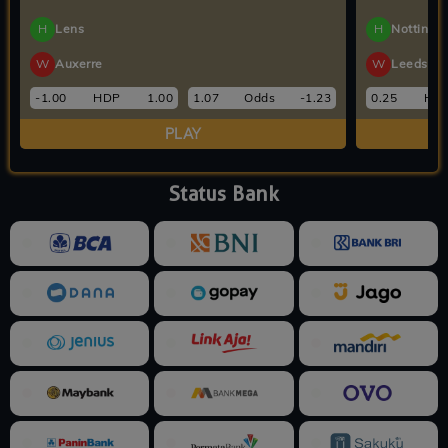
5D SCORPIO
3D TAURUS
3D LEO
3D SAGITARIUS
H
Lens
H
Nottingh
06-08-2026
06-08-2026
06-08-2026
06-08-2026
62123
360
798
440
W
Auxerre
W
Leeds Un
5D SAGITARIUS
5D GEMINI
5D VIRGO
3D GEMINI
-1.00
HDP
1.00
1.07
Odds
-1.23
0.25
HD
06-08-2026
06-08-2026
06-08-2026
06-08-2026
83412
62321
59194
501
PLAY
3D CAPRICORN
5D TAURUS
5D LEO
3D SCORPIO
06-08-2026
06-08-2026
06-08-2026
06-08-2026
869
76925
67244
809
Status Bank
3D CANCER
5D ARIES
5D LIBRA
5D CAPRICORN
06-08-2026
06-08-2026
06-08-2026
06-08-2026
973
57034
49574
63932
4D ARIZONA
4D Amazon
4D CAPRICORN
4D GEMINI
Lotto
06-08-2026
07-08-2026
06-08-2026
06-08-2026
8308
9725
1603
1040
4D LEO
4D VIRGO
4D ARIES
4D CANCER
06-08-2026
06-08-2026
06-08-2026
06-08-2026
4264
9729
3259
9456
4D SCORPIO
4D SAGITARIUS
4D TAURUS
4D LIBRA