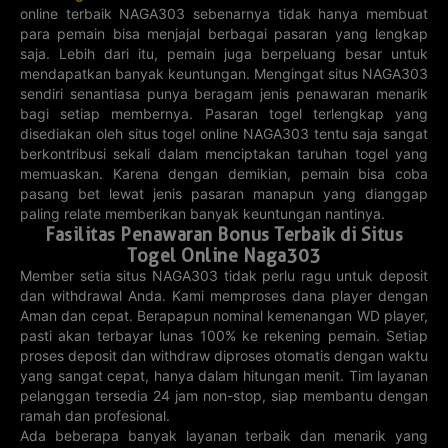
online terbaik NAGA303 sebenarnya tidak hanya membuat
06-08-2026
07-08-2026
06-08-2026
07-08-2026
650
781
872
744
para pemain bisa menjajal berbagai pasaran yang lengkap
saja. Lebih dari itu, pemain juga berpeluang besar untuk
3D VIRGINIA
3D KENTUCKY
3D MINNESOTA
3D
mendapatkan banyak keuntungan. Mengingat situs NAGA303
PENNSYLVANIA
07-08-2026
sendiri senantiasa punya beragam jenis penawaran menarik
07-08-2026
07-08-2026
06-08-2026
748
692
486
622
bagi setiap membernya. Pasaran togel terlengkap yang
disediakan oleh situs togel online NAGA303 tentu saja sangat
3D CHINA
3D
3D NEW
3D PUERTO
WELFARE
MISSISSIPPI
MEXICO
RICO
berkontribusi sekali dalam menciptakan taruhan togel yang
06-08-2026
07-08-2026
07-08-2026
07-08-2026
memuaskan. Karena dengan demikian, pemain bisa coba
632
857
946
573
pasang bet lewat jenis pasaran manapun yang dianggap
paling relate memberikan banyak keuntungan nantinya.
3D VERMONT
3D WEST
3D WISCONSIN
3D MONAZOS
VIRGINIA
Fasilitas Penawaran Bonus Terbaik di Situs
06-08-2026
07-08-2026
07-08-2026
07-08-2026
Togel Online Naga303
187
291
836
428
Member setia situs NAGA303 tidak perlu ragu untuk deposit
dan withdrawal Anda. Kami memproses dana player dengan
3D NORTH
3D SOUTH
3D MISSOURI
5D OHIO
CAROLINA
CAROLINA
Aman dan cepat. Berapapun nominal kemenangan WD player,
07-08-2026
07-08-2026
07-08-2026
06-08-2026
514
411
pasti akan terbayar lunas 100% ke rekening pemain. Setiap
916
29743
proses deposit dan withdraw diproses otomatis dengan waktu
5D TRIS
4D
4D BULLSEYE
4D PCSO
yang sangat cepat, hanya dalam hitungan menit. Tim layanan
MEXICO
SAIGONTOTO
pelanggan tersedia 24 jam non-stop, siap membantu dengan
07-08-2026
06-08-2026
06-08-2026
06-08-2026
57582
1452
7598
3704
ramah dan profesional.
Ada beberapa banyak layanan terbaik dan menarik yang