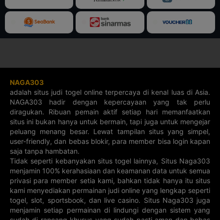
06-08-2026
06-08-2026
06-08-2026
06-08-2026
0529
3253
1357
5625
AQUARIUS 4D
PISCES 4D
3D JEPANG
4D JEPANG
06-08-2026
06-08-2026
06-08-2026
06-08-2026
6536
4039
163
8835
5D XSMN
5D XSMT
3D BARBADOS
3D TAIWAN
06-08-2026
06-08-2026
07-08-2026
06-08-2026
41657
77821
673
107
NAGA303
adalah situs judi togel online terpercaya di kenal luas di Asia.
4D SAINT
4D JAMAICA
5D SRI LANKA
5D CHINA
NAGA303 hadir dengan kepercayaan yang tak perlu
LUCIA
SPORTS
diragukan. Ribuan pemain aktif setiap hari memanfaatkan
07-08-2026
06-08-2026
07-08-2026
06-08-2026
6955
47186
6357
22158
situs ini bukan hanya untuk bermain, tapi juga untuk mengejar
peluang menang besar. Lewat tampilan situs yang simpel,
3D SAINT
3D SPAIN
5D SPORT
3D GRENADA
user-friendly, dan bebas blokir, para member bisa login kapan
LUCIA
TOTO
saja tanpa hambatan.
07-08-2026
05-08-2026
07-08-2026
07-08-2026
023
94567
261
659
Tidak seperti kebanyakan situs togel lainnya, Situs Naga303
menjamin 100% kerahasiaan dan keamanan data untuk semua
3D ECUADOR
3D UKRAINE
3D DOMINICA
4D GRENADA
privasi para member setia kami, bahkan tidak hanya itu situs
06-08-2026
07-08-2026
07-08-2026
07-08-2026
kami menyediakan permainan judi online yang lengkap seperti
705
893
672
5792
togel, slot, sportsbook, dan live casino. Situs Naga303 juga
menjamin setiap permainan di lindungi dengan sistem yang
4D CURACAO
4D BONAIRE
3D JAMAICA
4D ASTRO
sudah di rancang khusus yang sudah pasti aman dan bebas
06-08-2026
06-08-2026
07-08-2026
07-08-2026