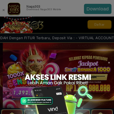
Naga303
Download
×
Download Naga303 Mobile
Daftar
 FITUR Terbaru, Deposit Via : - VIRTUAL ACCOUNT - E-WALLET
×