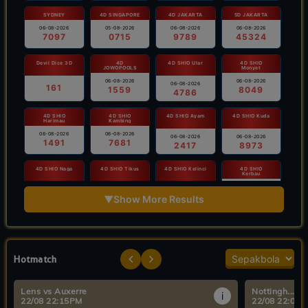
SYDNEY
4D SINGAPORE
4D JAKARTA
5D JAKARTA
06-08-2026
05-08-2026
06-08-2026
06-08-2026
7097
0715
9789
45324
Devil Dice 3D
4D
4D SHIO Ular
4D SHIO
JOWOPOOLS
Monyet
06-08-2026
06-08-2026
06-08-2026
161
1559
8049
4786
4D SHIO
4D SHIO
4D SHIO Ayam
4D SHIO Kuda
Harimau
Kambing
06-08-2026
06-08-2026
06-08-2026
06-08-2026
1491
7681
2417
8973
4D SHIO Naga
4D SHIO Tikus
4D SHIO Kelinci
4D SHIO
Kerbau
06-08-2026
06-08-2026
06-08-2026
06-08-2026
2476
▼
Show More Results
7921
8810
4247
AQUARIUS 5D
PISCES 5D
AQUARIUS 3D
PISCES 3D
06-08-2026
06-08-2026
06-08-2026
06-08-2026
73875
14740
914
067
Hotmatch
3D ARIES
3D VIRGO
3D LIBRA
5D CANCER
06-08-2026
06-08-2026
06-08-2026
06-08-2026
Lens vs Auxerre
Nottingh... vs
718
136
521
32168
i
22/08 22:15PM
22/08 22:00