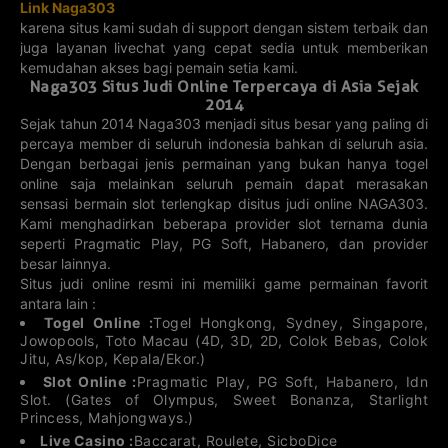
Link Naga303
5D FLORIDA
5D GEORGIA
4D TEXAS
4D ARKANSAS
karena situs kami sudah di support dengan sistem terbaik dan
09-08-2026
09-08-2026
09-08-2026
09-08-2026
34227
44503
9850
0471
juga layanan livechat yang cepat sedia untuk memberikan
kemudahan akses bagi pemain setia kami.
5D GERMANY
5D XSMB
4D CALIFORNIA
4D DELAWARE
Naga303 Situs Judi Online Terpercaya di Asia Sejak
09-08-2026
09-08-2026
09-08-2026
09-08-2026
2014
52428
12221
6864
4118
Sejak tahun 2014 Naga303 menjadi situs besar yang paling di
percaya member di seluruh indonesia bahkan di seluruh asia.
3D ARIZONA
3D ARKANSAS
4D IDAHO
4D INDIANA
Dengan berbagai jenis permainan yang bukan hanya togel
09-08-2026
09-08-2026
09-08-2026
09-08-2026
339
408
0151
4882
online saja melainkan seluruh pemain dapat merasakan
sensasi bermain slot terlengkap disitus judi online NAGA303.
3D CALIFORNIA
3D COLORADO
4D
3D FLORIDA
Kami menghadirkan beberapa provider slot ternama dunia
MISSISSIPPI
seperti Pragmatic Play, PG Soft, Habanero, dan provider
09-08-2026
09-08-2026
09-08-2026
09-08-2026
1719
997
330
643
besar lainnya.
Situs judi online resmi ini memiliki game permainan favorit
4D FLORIDA
4D LOUISIANA
3D MICHIGAN
3D NEW YORK
antara lain :
09-08-2026
09-08-2026
09-08-2026
09-08-2026
Togel Online :
Togel Hongkong, Sydney, Singapore,
9697
4629
357
379
Jowopools, Toto Macau (4D, 3D, 2D, Colok Bebas, Colok
Jitu, As/kop, Kepala/Ekor.)
3D OHIO
4D
4D MICHIGAN
3D OKLAHOMA
MASSACHUSET
Slot Online :
Pragmatic Play, PG Soft, Habanero, Idn
TS
Slot. (Gates of Olympus, Sweet Bonanza, Starlight
09-08-2026
09-08-2026
09-08-2026
09-08-2026
6019
335
5769
934
Princess, Mahjongways.)
Live Casino :
Baccarat, Roulete, SicboDice