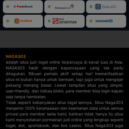
08-08-2026
08-08-2026
09-08-2026
09-08-2026
9627
0818
0902
0057
AQUARIUS 4D
PISCES 4D
3D JEPANG
4D JEPANG
09-08-2026
09-08-2026
07-08-2026
07-08-2026
8635
8919
487
2652
5D XSMN
5D XSMT
3D BARBADOS
3D TAIWAN
09-08-2026
09-08-2026
09-08-2026
08-08-2026
18617
01374
143
219
NAGA303
4D SAINT
4D JAMAICA
5D SRI LANKA
5D CHINA
LUCIA
SPORTS
adalah situs judi togel online terpercaya di kenal luas di Asia.
09-08-2026
08-08-2026
NAGA303 hadir dengan kepercayaan yang tak perlu
09-08-2026
08-08-2026
7041
09451
4430
15886
diragukan. Ribuan pemain aktif setiap hari memanfaatkan
situs ini bukan hanya untuk bermain, tapi juga untuk mengejar
3D SAINT
3D SPAIN
5D SPORT
3D GRENADA
LUCIA
TOTO
peluang menang besar. Lewat tampilan situs yang simpel,
09-08-2026
09-08-2026
09-08-2026
09-08-2026
user-friendly, dan bebas blokir, para member bisa login kapan
329
35343
867
355
saja tanpa hambatan.
Tidak seperti kebanyakan situs togel lainnya, Situs Naga303
3D ECUADOR
3D UKRAINE
3D DOMINICA
4D GRENADA
menjamin 100% kerahasiaan dan keamanan data untuk semua
09-08-2026
09-08-2026
09-08-2026
09-08-2026
896
949
342
9025
privasi para member setia kami, bahkan tidak hanya itu situs
kami menyediakan permainan judi online yang lengkap seperti
4D CURACAO
4D BONAIRE
3D JAMAICA
4D ASTRO
togel, slot, sportsbook, dan live casino. Situs Naga303 juga
09-08-2026
09-08-2026
09-08-2026
09-08-2026