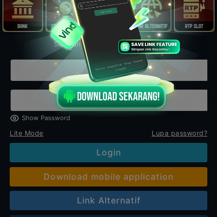
Silahkan login untuk mulai bermain
Show Password
Lite Mode
Lupa password?
Login
Download mobile application
Link Alternatif